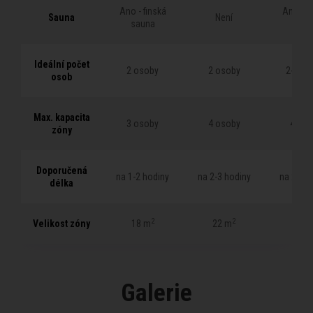
Ano - finská
Ano - f
Sauna
Sauna
Není
sauna
saun
Ideální počet
Ideální počet
2 osoby
2 osoby
2-4 os
osob
osob
Max. kapacita
Max. kapacita
3 osoby
4 osoby
4 oso
zóny
zóny
Doporučená
Doporučená
na 1-2 hodiny
na 2-3 hodiny
na 2-3 h
délka
délka
2
2
Velikost zóny
Velikost zóny
18 m
22 m
27 
Galerie