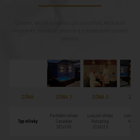
Chceme, abyste si relaxaci užili v prostředí, které bude
romantické, jedinečné, příjemné a s maximálním pocitem
uvolnění
ZÓNA
ZÓNA
ZÓNA 1
ZÓNA 2
ZÓNA
Perfektní vířivka
Luxusní vířivka
Luxusní v
Typ vířivky
Typ vířivky
Canadian
Hotspring
Hotspr
201x150
213x213
213x2