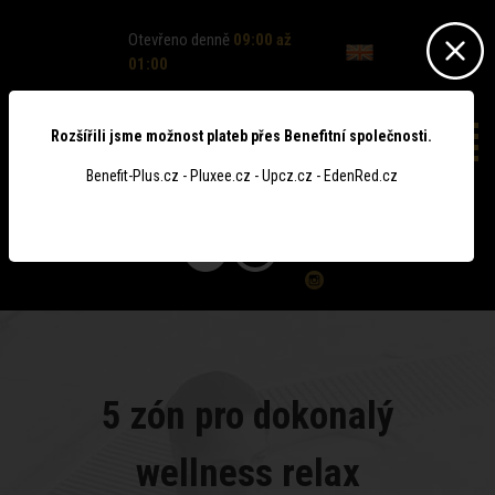
Otevřeno denně
09:00 až
01:00
Rozšířili jsme možnost plateb přes Benefitní společnosti.
Benefit-Plus.cz - Pluxee.cz - Upcz.cz - EdenRed.cz
0
5 zón pro dokonalý
wellness relax