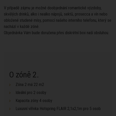
V případě zájmu je možné doobjednání romantické výzdoby,
skvělých drinků, alko i nealko nápojů, sektů, prosecca a vín nebo
obložené studené mísy, pomocí našeho interního telefonu, který se
nachází v každé zóně.
Objednávka Vám bude doručena přes diskrétní box naší obsluhou.
O zóně 2.
Zóna 2 má 22 m2
Ideální pro 2 osoby
Kapacita zóny 4 osoby
Luxusní vířivka Hotspring FLAIR 2,1x2,1m pro 5 osob