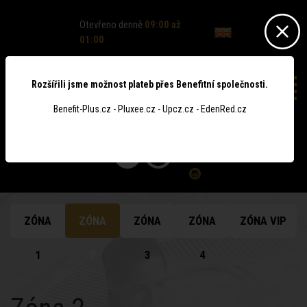
Otevřeno denně
09:00 až
01:00
Rozšířili jsme možnost plateb přes Benefitní společnosti.
Benefit-Plus.cz - Pluxee.cz - Upcz.cz - EdenRed.cz
0
ZÓNA
ZÓNA
ZÓNA
ZÓNA
ZÓNA VIP
1
2
3
4