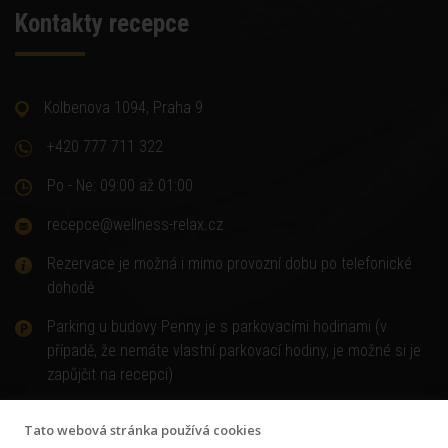
Kontakty recepce
Kolbenova 1094, Praha 9
+420 777 711 322
Po - Ne: 09:00 až 01:00
recepce@wellness-relax.cz
Rezervace je možná i mimo provozní dobu po telefonické
dohodě
Parking u budovy Penny je s parkovacími hodinami (v
případě, že nemáte vlastní parkovací hodiny, je možné si je
zapůjčit na recepci)
Tato webová stránka používá cookies