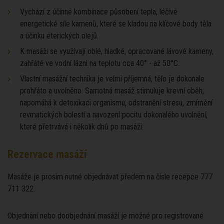
Vychází z účinné kombinace působení tepla, léčivé
energetické síle kamenů, které se kladou na klíčové body těla
a účinku éterických olejů.
K masáži se využívají oblé, hladké, opracované lávové kameny,
zahřáté ve vodní lázni na teplotu cca 40° - až 50°C.
Vlastní masážní technika je velmi příjemná, tělo je dokonale
prohřáto a uvolněno. Samotná masáž stimuluje krevní oběh,
napomáhá k detoxikaci organismu, odstranění stresu, zmírnění
revmatických bolestí a navození pocitu dokonalého uvolnění,
které přetrvává i několik dnů po masáži.
Rezervace masáží
Masáže je prosím nutné objednávat předem na čísle recepce 777
711 322.
Objednání nebo doobjednání masáží je možné pro registrované