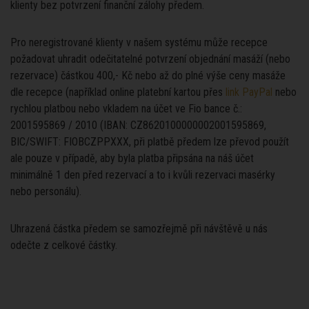
klienty bez potvrzení finanční zálohy předem.
Pro neregistrované klienty v našem systému může recepce
požadovat uhradit odečitatelné potvrzení objednání masáží (nebo
rezervace) částkou 400,- Kč nebo až do plné výše ceny masáže
dle recepce (například online platební kartou přes
link PayPal
nebo
rychlou platbou nebo vkladem na účet ve Fio bance č.:
2001595869 / 2010 (IBAN: CZ8620100000002001595869,
BIC/SWIFT: FIOBCZPPXXX, při platbě předem lze převod použít
ale pouze v případě, aby byla platba připsána na náš účet
minimálně 1 den před rezervací a to i kvůli rezervaci masérky
nebo personálu).
Uhrazená částka předem se samozřejmě při návštěvě u nás
odečte z celkové částky.