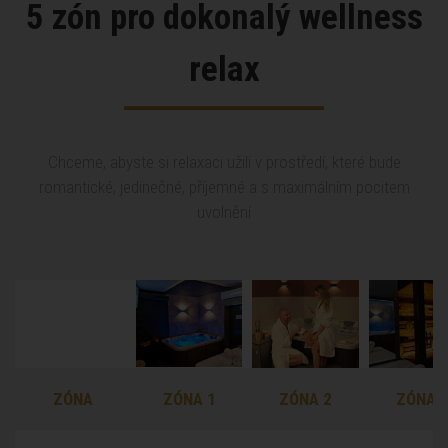
5 zón pro dokonalý wellness
relax
Chceme, abyste si relaxaci užili v prostředí, které bude
romantické, jedinečné, příjemné a s maximálním pocitem
uvolnění
ZÓNA
ZÓNA
ZÓNA 1
ZÓNA 2
ZÓNA 