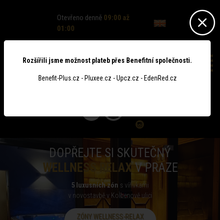
Otevřeno denně
09:00 až
01:00
Rozšířili jsme možnost plateb přes Benefitní společnosti.
Benefit-Plus.cz - Pluxee.cz - Upcz.cz - EdenRed.cz
0
DOPŘEJTE SI SKUTEČNÝ
WELLNESS RELAX
V PRAZE
5 luxusních zón
s vířivkami
v novostavbě v Kolbenově ulici
ZÓNY WELLNESS-RELAX