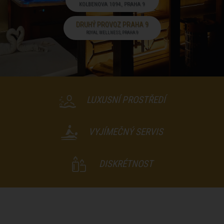
KOLBENOVA 1094, PRAHA 9
DRUHÝ PROVOZ PRAHA 9
ROYAL WELLNESS, PRAHA 9
LUXUSNÍ PROSTŘEDÍ
VYJÍMEČNÝ SERVIS
DISKRÉTNOST