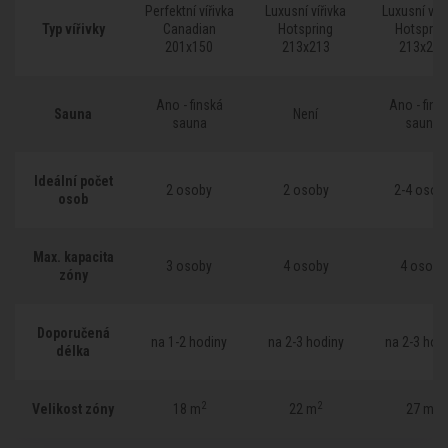
Perfektní vířivka
Luxusní vířivka
Luxusní víři
Typ vířivky
Typ vířivky
Canadian
Hotspring
Hotsprin
201x150
213x213
213x213
Ano - finská
Ano - fins
Sauna
Sauna
Není
sauna
sauna
Ideální počet
Ideální počet
2 osoby
2 osoby
2-4 osob
osob
osob
Max. kapacita
Max. kapacita
3 osoby
4 osoby
4 osoby
zóny
zóny
Doporučená
Doporučená
na 1-2 hodiny
na 2-3 hodiny
na 2-3 hod
délka
délka
2
2
2
Velikost zóny
Velikost zóny
18 m
22 m
27 m