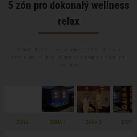
5 zón pro dokonalý wellness
relax
Chceme, abyste si relaxaci užili v prostředí, které bude
romantické, jedinečné, příjemné a s maximálním pocitem
uvolnění
ZÓNA
ZÓNA
ZÓNA 1
ZÓNA 2
ZÓNA 