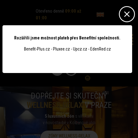
Otevřeno denně
09:00 až
01:00
Rozšířili jsme možnost plateb přes Benefitní společnosti.
Benefit-Plus.cz - Pluxee.cz - Upcz.cz - EdenRed.cz
0
DOPŘEJTE SI SKUTEČNÝ
WELLNESS RELAX
V PRAZE
5 luxusních zón
s vířivkami
v novostavbě v Kolbenově ulici
ZÓNY WELLNESS-RELAX