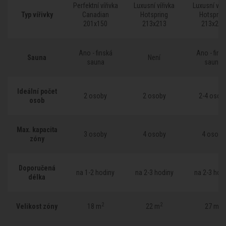
Perfektní vířivka
Luxusní vířivka
Luxusní víři
Typ vířivky
Typ vířivky
Canadian
Hotspring
Hotsprin
201x150
213x213
213x213
Ano - finská
Ano - fins
Sauna
Sauna
Není
sauna
sauna
Ideální počet
Ideální počet
2 osoby
2 osoby
2-4 osob
osob
osob
Max. kapacita
Max. kapacita
3 osoby
4 osoby
4 osoby
zóny
zóny
Doporučená
Doporučená
na 1-2 hodiny
na 2-3 hodiny
na 2-3 hod
délka
délka
2
2
2
Velikost zóny
Velikost zóny
18 m
22 m
27 m