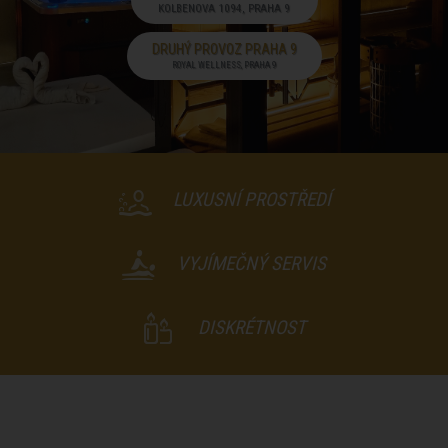
KOLBENOVA 1094, PRAHA 9
DRUHÝ PROVOZ PRAHA 9
ROYAL WELLNESS, PRAHA 9
LUXUSNÍ PROSTŘEDÍ
VYJÍMEČNÝ SERVIS
DISKRÉTNOST