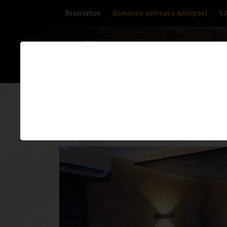
Reservation
Romance without a whirlpool
L
ABOUT
ZONE
US