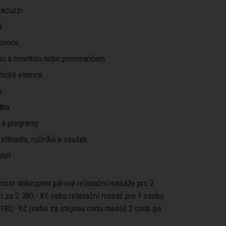
 Jacuzzi
á
 ovoce
ou a limetkou nebo pomerančem
atické esence
e
dba
 a programy
stěradla, ručníků a osušek
tel
žnost dokoupení párové relaxační masáže pro 2
t za 2.380,- Kč nebo relaxační masáž pro 1 osobu
.190,- Kč (nebo za stejnou cenu masáž 2 osob po