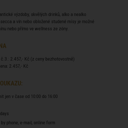
ntické výzdoby, skvělých drinků, alko a nealko
rosecca a vín nebo obložené studené mísy je možné
mínu nebo přímo ve wellness ze zóny.
NA
 č.3.: 2.457,- Kč (z ceny bezhotovostně)
ena: 2.457,- Kč
OUKAZU:
it jen v čase od 10:00 do 16:00
days
by phone, e-mail, online form