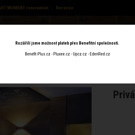
AST MOMENT reservation
Recenze
PRICE
GIFT
S
MASSAGES
CONTACT
LIST
VOUCHERS
Rozšířili jsme možnost plateb přes Benefitní společnosti.
Benefit-Plus.cz - Pluxee.cz - Upcz.cz - EdenRed.cz
Privá