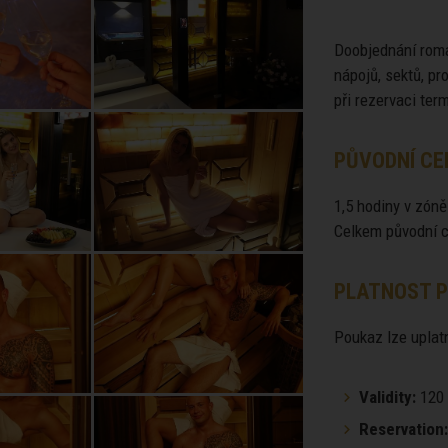
Doobjednání roma
nápojů, sektů, p
při rezervaci ter
PŮVODNÍ CE
1,5 hodiny v zóně
Celkem původní c
PLATNOST P
Poukaz lze uplatn
Validity:
120 
Reservation: