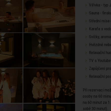
Vířivka - typ
Sauna - finsk
Střední mísa
Karafa s vod
Svíčky, arom
Hvězdné neb
Relaxační hu
TV s Youtube
Zapůjčení pro
Relaxační pos
Při rezervaci mo
osoby na 60 minu
na 60 minut za 1
sobě 30 minut).