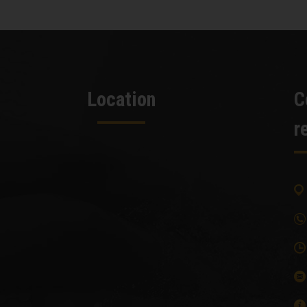
Location
C
r