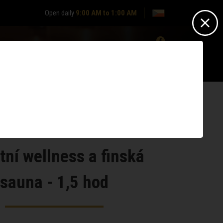
Open daily
9:00 AM to 1:00 AM
0
Nepřihlášen? -
Přihlásit se
Nemáte účet?
Zaregistrujte se
tní wellness a finská
sauna - 1,5 hod