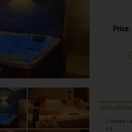
Price:
CENA OBSAH
1,5 hodiny v 
č.3