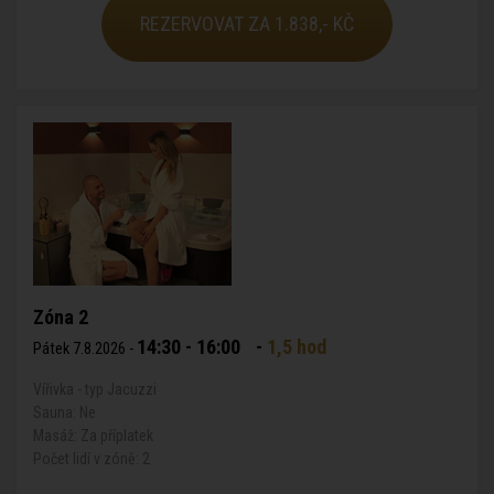
REZERVOVAT ZA 1.838,- KČ
Zóna 2
14:30 - 16:00
-
1,5 hod
Pátek 7.8.2026 -
Vířivka - typ Jacuzzi
Sauna: Ne
Masáž: Za příplatek
Počet lidí v zóně: 2