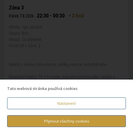
Zóna 3
22:30 - 00:30
-
2 hod
Pátek 7.8.2026 -
Vířivka - typ Jacuzzi
Sauna: Ano
Masáž: Za příplatek
Počet lidí v zóně: 2
Karafa s vodou, mísa ovoce, svíčky, esence, hvězdné nebe
Relaxační hudba, TV s Youtube, zapůjčení prostěradla, ručníků a
osušek, relaxační postel
Tato webová stránka používá cookies
Ceníková cena pronájmu:
2.930,- Kč
Nastavení
Zvýhodněná cena pronájmu:
2.720,- Kč
Příplatkové položky:
--- Kč
Přijmout všechny cookies