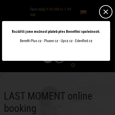
Open daily
9:00 AM to 1:00
AM
Rozšířili jsme možnost plateb přes Benefitní společnosti.
Benefit-Plus.cz - Pluxee.cz - Upcz.cz - EdenRed.cz
0
LAST MOMENT online
booking