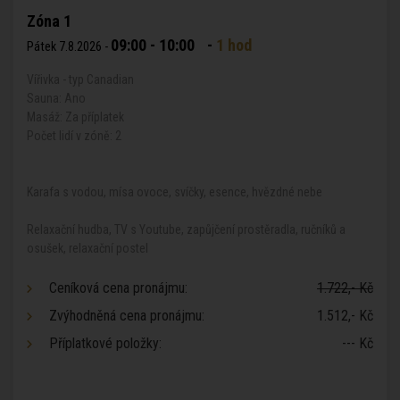
Zóna 1
09:00 - 10:00
-
1 hod
Pátek 7.8.2026 -
Vířivka - typ Canadian
Sauna: Ano
Masáž: Za příplatek
Počet lidí v zóně: 2
Karafa s vodou, mísa ovoce, svíčky, esence, hvězdné nebe
Relaxační hudba, TV s Youtube, zapůjčení prostěradla, ručníků a
osušek, relaxační postel
Ceníková cena pronájmu:
1.722,- Kč
Zvýhodněná cena pronájmu:
1.512,- Kč
Příplatkové položky:
--- Kč