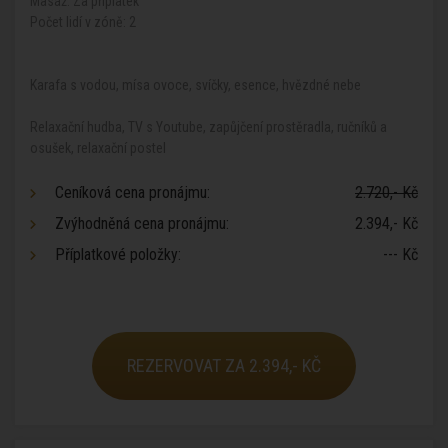
Masáž: Za příplatek
Počet lidí v zóně: 2
Karafa s vodou, mísa ovoce, svíčky, esence, hvězdné nebe
Relaxační hudba, TV s Youtube, zapůjčení prostěradla, ručníků a
osušek, relaxační postel
Ceníková cena pronájmu:
2.720,- Kč
Zvýhodněná cena pronájmu:
2.394,- Kč
Příplatkové položky:
--- Kč
REZERVOVAT ZA 2.394,- KČ