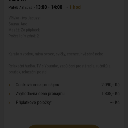
13:00 - 14:00
-
1 hod
Pátek 7.8.2026 -
Vířivka - typ Jacuzzi
Sauna: Ano
Masáž: Za příplatek
Počet lidí v zóně: 2
Karafa s vodou, mísa ovoce, svíčky, esence, hvězdné nebe
Relaxační hudba, TV s Youtube, zapůjčení prostěradla, ručníků a
osušek, relaxační postel
Ceníková cena pronájmu:
2.090,- Kč
Zvýhodněná cena pronájmu:
1.838,- Kč
Příplatkové položky:
--- Kč