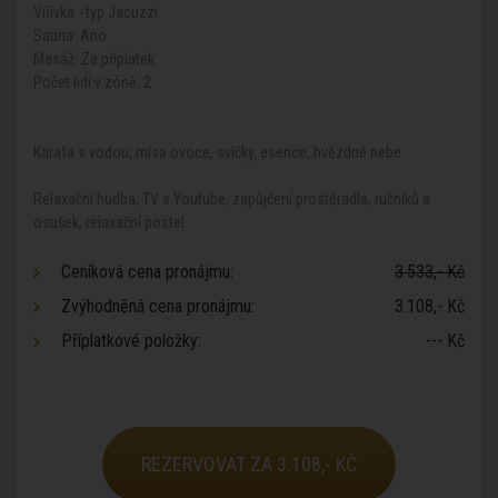
Vířivka - typ Jacuzzi
Sauna: Ano
Masáž: Za příplatek
Počet lidí v zóně: 2
Karafa s vodou, mísa ovoce, svíčky, esence, hvězdné nebe
Relaxační hudba, TV s Youtube, zapůjčení prostěradla, ručníků a
osušek, relaxační postel
Ceníková cena pronájmu:
3.533,- Kč
Zvýhodněná cena pronájmu:
3.108,- Kč
Příplatkové položky:
--- Kč
REZERVOVAT ZA 3.108,- KČ