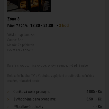
Zóna 3
18:30 - 21:30
-
3 hod
Pátek 7.8.2026 -
Vířivka - typ Jacuzzi
Sauna: Ano
Masáž: Za příplatek
Počet lidí v zóně: 2
Karafa s vodou, mísa ovoce, svíčky, esence, hvězdné nebe
Relaxační hudba, TV s Youtube, zapůjčení prostěradla, ručníků a
osušek, relaxační postel
Ceníková cena pronájmu:
4.085,- Kč
Zvýhodněná cena pronájmu:
3.581,- Kč
Příplatkové položky:
--- Kč