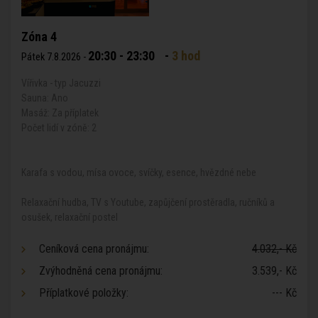
Zóna 4
20:30 - 23:30
-
3 hod
Pátek 7.8.2026 -
Vířivka - typ Jacuzzi
Sauna: Ano
Masáž: Za příplatek
Počet lidí v zóně: 2
Karafa s vodou, mísa ovoce, svíčky, esence, hvězdné nebe
Relaxační hudba, TV s Youtube, zapůjčení prostěradla, ručníků a
osušek, relaxační postel
Ceníková cena pronájmu:
4.032,- Kč
Zvýhodněná cena pronájmu:
3.539,- Kč
Příplatkové položky:
--- Kč