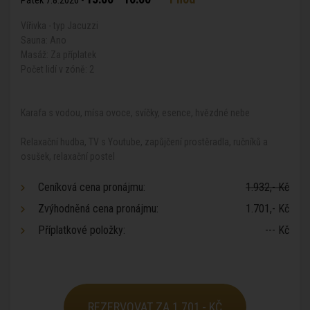
Pátek 7.8.2026 -
Vířivka - typ Jacuzzi
Sauna: Ano
Masáž: Za příplatek
Počet lidí v zóně: 2
Karafa s vodou, mísa ovoce, svíčky, esence, hvězdné nebe
Relaxační hudba, TV s Youtube, zapůjčení prostěradla, ručníků a
osušek, relaxační postel
Ceníková cena pronájmu:
1.932,- Kč
Zvýhodněná cena pronájmu:
1.701,- Kč
Příplatkové položky:
--- Kč
REZERVOVAT ZA 1.701,- KČ