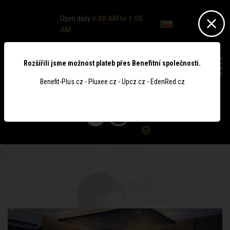
Open daily
9:00 AM to 1:00
AM
Rozšířili jsme možnost plateb přes Benefitní společnosti.
Benefit-Plus.cz - Pluxee.cz - Upcz.cz - EdenRed.cz
0