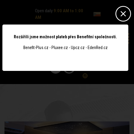
Open daily
9:00 AM to 1:00
AM
Rozšířili jsme možnost plateb přes Benefitní společnosti.
Benefit-Plus.cz - Pluxee.cz - Upcz.cz - EdenRed.cz
0