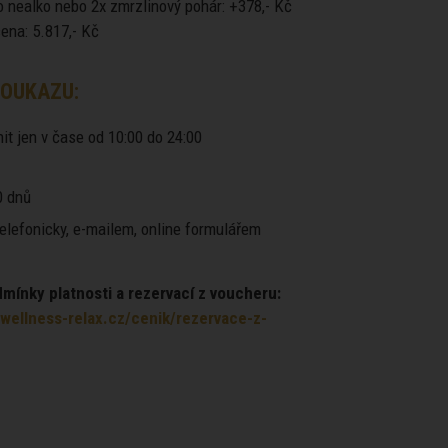
o nealko nebo 2x zmrzlinový pohár: +378,- Kč
ena: 5.817,- Kč
OUKAZU:
it jen v čase od 10:00 do 24:00
 dnů
elefonicky, e-mailem, online formulářem
ínky platnosti a rezervací z voucheru:
wellness-relax.cz/cenik/rezervace-z-