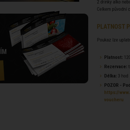
2 drinky alko neb
Celkem původní c
PLATNOST P
Poukaz lze uplatn
Platnost:
120
Rezervace:
t
Délka:
3 hod
POZOR - Podm
https://www.
voucheru