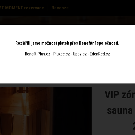
ST MOMENT rezervace
Recenze
MASÁŽE
CENÍK
POUKAZY
KONTAKT
Rozšířili jsme možnost plateb přes Benefitní společnosti.
Benefit-Plus.cz - Pluxee.cz - Upcz.cz - EdenRed.cz
VIP zón
sauna 