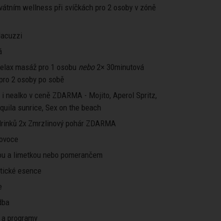
ivátním wellness při svíčkách pro 2 osoby v zóně
 Jacuzzi
á
elax masáž pro 1 osobu
nebo
2× 30minutová
pro 2 osoby po sobě
o i nealko v ceně ZDARMA - Mojito, Aperol Spritz,
equila sunrice, Sex on the beach
rinků 2x Zmrzlinový pohár ZDARMA
 ovoce
ou a limetkou nebo pomerančem
atické esence
e
dba
 a programy