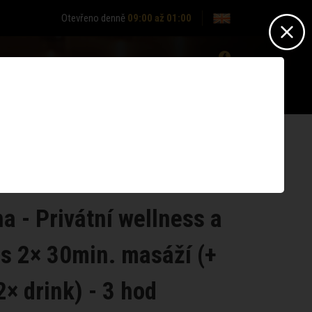
Otevřeno denně
09:00 až 01:00
0
Nepřihlášen? -
Přihlásit se
Nemáte účet?
Zaregistrujte se
a - Privátní wellness a
s 2× 30min. masáží (+
2× drink) - 3 hod