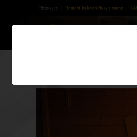
Rezervace
Romantika bez vířivky a sauny
LA
O NÁS
ZÓNY