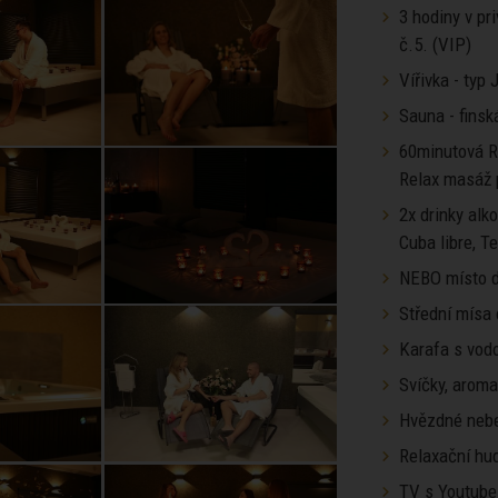
3 hodiny v pr
č.5. (VIP)
Vířivka - typ
Sauna - finsk
60minutová R
Relax masáž 
2x drinky alk
Cuba libre, T
NEBO místo d
Střední mísa
Karafa s vod
Svíčky, arom
Hvězdné neb
Relaxační hu
TV s Youtube