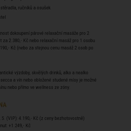
stěradla, ručníků a osušek
tel
žnost dokoupení párové relaxační masáže pro 2
t za 2.380,- Kč nebo relaxační masáž pro 1 osobu
.190,- Kč (nebo za stejnou cenu masáž 2 osob po
ntické výzdoby, skvělých drinků, alko a nealko
rosecca a vín nebo obložené studené mísy je možné
mínu nebo přímo ve wellness ze zóny.
NA
.5. (VIP): 4.190,- Kč (z ceny bezhotovostně)
nut: +1.249,- Kč