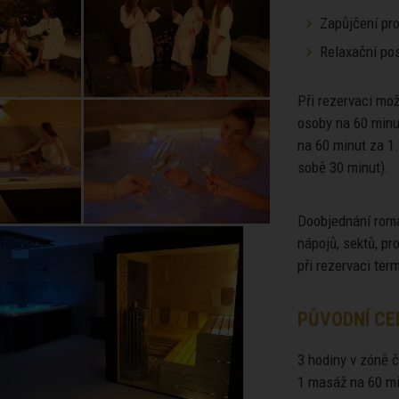
Zapůjčení pro
Relaxační pos
Při rezervaci mo
osoby na 60 minu
na 60 minut za 1
sobě 30 minut).
Doobjednání roma
nápojů, sektů, p
při rezervaci ter
PŮVODNÍ CE
3 hodiny v zóně č
1 masáž na 60 mi