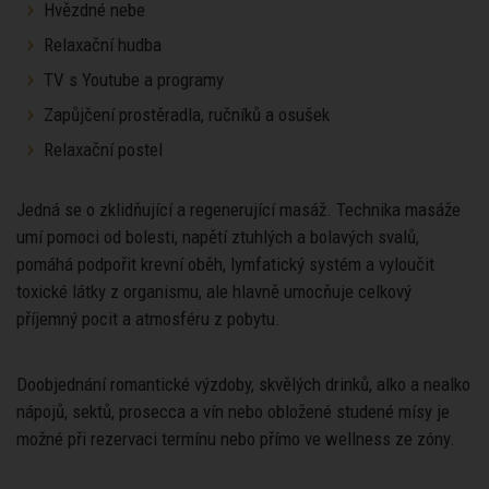
Hvězdné nebe
Relaxační hudba
TV s Youtube a programy
Zapůjčení prostěradla, ručníků a osušek
Relaxační postel
Jedná se o zklidňující a regenerující masáž. Technika masáže
umí pomoci od bolesti, napětí ztuhlých a bolavých svalů,
pomáhá podpořit krevní oběh, lymfatický systém a vyloučit
toxické látky z organismu, ale hlavně umocňuje celkový
příjemný pocit a atmosféru z pobytu.
Doobjednání romantické výzdoby, skvělých drinků, alko a nealko
nápojů, sektů, prosecca a vín nebo obložené studené mísy je
možné při rezervaci termínu nebo přímo ve wellness ze zóny.