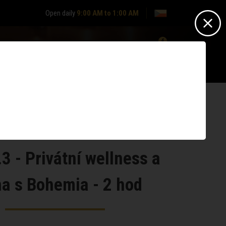
Open daily
9:00 AM to 1:00 AM
0
Nepřihlášen? -
Přihlásit se
Nemáte účet?
Zaregistrujte se
3 - Privátní wellness a
a s Bohemia - 2 hod