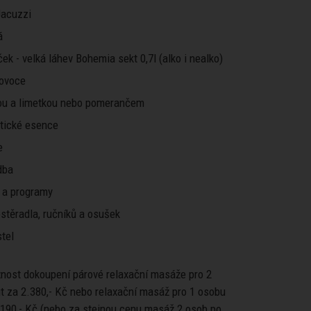
 Jacuzzi
á
ek - velká láhev Bohemia sekt 0,7l (alko i nealko)
 ovoce
ou a limetkou nebo pomerančem
atické esence
e
dba
 a programy
stěradla, ručníků a osušek
tel
žnost dokoupení párové relaxační masáže pro 2
t za 2.380,- Kč nebo relaxační masáž pro 1 osobu
.190,- Kč (nebo za stejnou cenu masáž 2 osob po