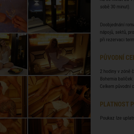
sobě 30 minut).
Doobjednání roma
nápojů, sektů, p
při rezervaci ter
PŮVODNÍ CE
2 hodiny v zóně č
Bohemia balíček:
Celkem původní c
PLATNOST P
Poukaz lze uplatn