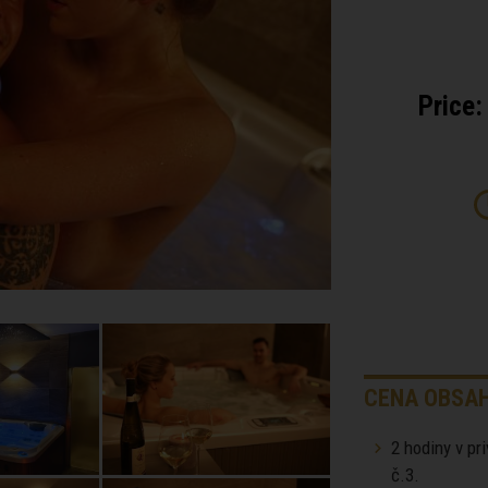
Price:
CENA OBSAH
2 hodiny v pr
č.3.