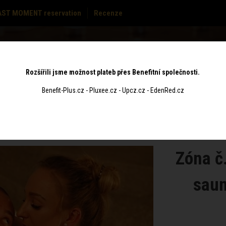
AST MOMENT reservation
Recenze
PRICE
GIFT
S
MASSAGES
CONTACT
LIST
VOUCHERS
Rozšířili jsme možnost plateb přes Benefitní společnosti.
Benefit-Plus.cz - Pluxee.cz - Upcz.cz - EdenRed.cz
Zóna č.
saun