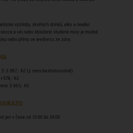
ntické výzdoby, skvělých drinků, alko a nealko
rosecca a vín nebo obložené studené mísy je možné
mínu nebo přímo ve wellness ze zóny.
NA
.3: 3.087,- Kč (z ceny bezhotovostně)
 +578,- Kč
ena: 3.665,- Kč
OUKAZU:
it jen v čase od 10:00 do 24:00