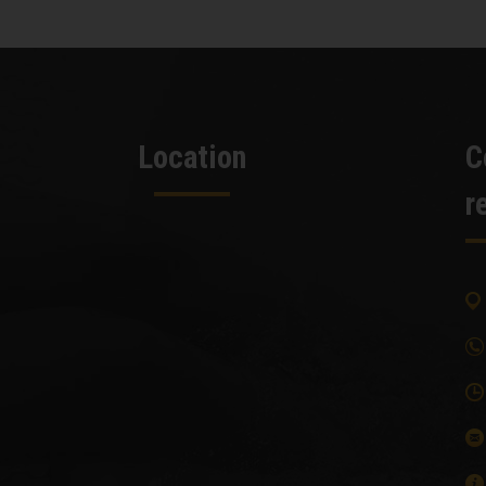
Location
C
r