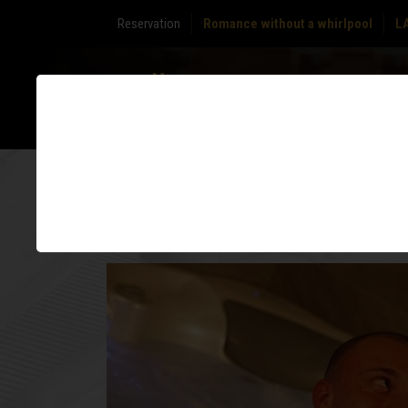
Reservation
Romance without a whirlpool
L
ABOUT
ZONE
US