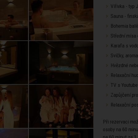
Vířivka - typ
Sauna - finsk
Bohemia balíč
Střední mísa
Karafa s vod
Svíčky, arom
Hvězdné neb
Relaxační hu
TV s Youtube
Zapůjčení pro
Relaxační pos
Při rezervaci mo
osoby na 60 minu
na 60 minut za 1