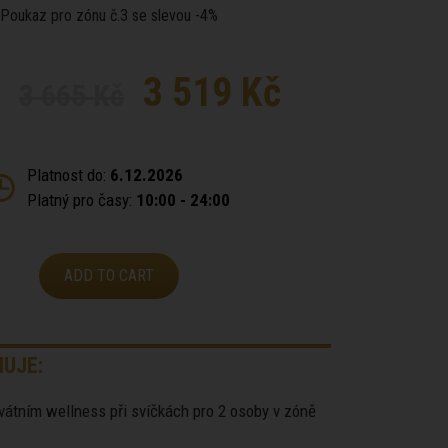
Poukaz pro zónu č.3 se slevou -4%
3 519 Kč
3 665 Kč
Platnost do:
6.12.2026
Platný pro časy:
10:00 - 24:00
ADD TO CART
UJE:
ivátním wellness při svíčkách pro 2 osoby v zóně