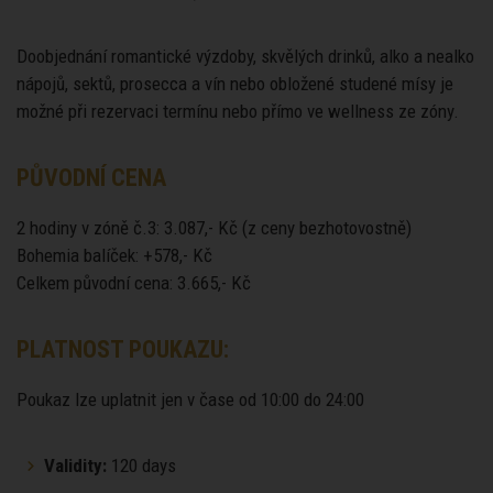
Doobjednání romantické výzdoby, skvělých drinků, alko a nealko
nápojů, sektů, prosecca a vín nebo obložené studené mísy je
možné při rezervaci termínu nebo přímo ve wellness ze zóny.
PŮVODNÍ CENA
2 hodiny v zóně č.3: 3.087,- Kč (z ceny bezhotovostně)
Bohemia balíček: +578,- Kč
Celkem původní cena: 3.665,- Kč
PLATNOST POUKAZU:
Poukaz lze uplatnit jen v čase od 10:00 do 24:00
Validity:
120 days