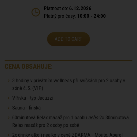
Platnost do:
6.12.2026
Platný pro časy:
10:00 - 24:00
ADD TO CART
CENA OBSAHUJE:
3 hodiny v privátním wellness při svíčkách pro 2 osoby v
zóně č.5. (VIP)
Vířivka - typ Jacuzzi
Sauna - finská
60minutová Relax masáž pro 1 osobu
nebo
2× 30minutová
Relax masáž pro 2 osoby po sobě
2x drinky alko i nealko v ceně ZDARMA - Mojito, Aperol