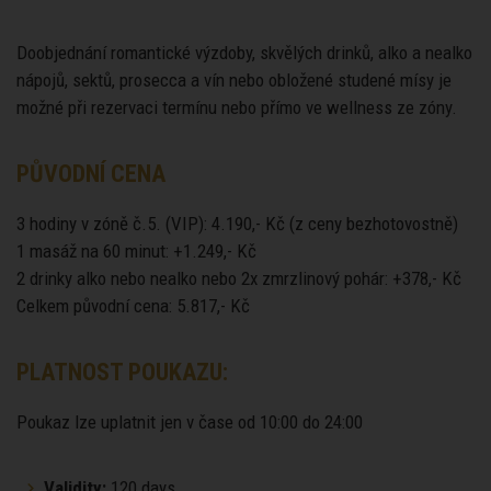
Doobjednání romantické výzdoby, skvělých drinků, alko a nealko
nápojů, sektů, prosecca a vín nebo obložené studené mísy je
možné při rezervaci termínu nebo přímo ve wellness ze zóny.
PŮVODNÍ CENA
3 hodiny v zóně č.5. (VIP): 4.190,- Kč (z ceny bezhotovostně)
1 masáž na 60 minut: +1.249,- Kč
2 drinky alko nebo nealko nebo 2x zmrzlinový pohár: +378,- Kč
Celkem původní cena: 5.817,- Kč
PLATNOST POUKAZU:
Poukaz lze uplatnit jen v čase od 10:00 do 24:00
Validity:
120 days