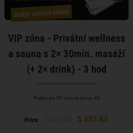
VIP zóna - Privátní wellness
a sauna s 2× 30min. masáží
(+ 2× drink) - 3 hod
Poukaz pro VIP zónu se slevou -4%
5 585 Kč
5 817 Kč
Price: