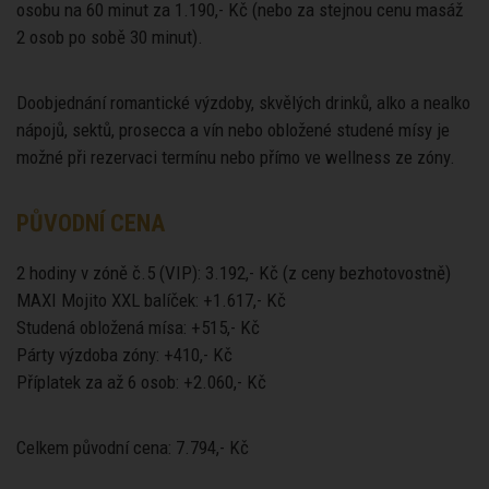
osobu na 60 minut za 1.190,- Kč (nebo za stejnou cenu masáž
2 osob po sobě 30 minut).
Doobjednání romantické výzdoby, skvělých drinků, alko a nealko
nápojů, sektů, prosecca a vín nebo obložené studené mísy je
možné při rezervaci termínu nebo přímo ve wellness ze zóny.
PŮVODNÍ CENA
2 hodiny v zóně č.5 (VIP): 3.192,- Kč (z ceny bezhotovostně)
MAXI Mojito XXL balíček: +1.617,- Kč
Studená obložená mísa: +515,- Kč
Párty výzdoba zóny: +410,- Kč
Příplatek za až 6 osob: +2.060,- Kč
Celkem původní cena: 7.794,- Kč