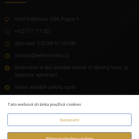
street Kolbenova 1094, Prague 9
+420 777 711 322
Open daily: 9:00 AM to 1:00 AM
recepce@wellness-relax.cz
Reservation is also possible outside of opening hours, by
telephone agreement
Always available parking spots
Tato webová stránka používá cookies
Nastavení
© Copyright 2018
Wellness-relax.cz
,
Terms and Conditions
,
GDPR Authorization to process personal data
Přijmout všechny cookies