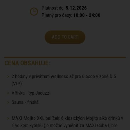
Platnost do:
5.12.2026
Platný pro časy:
10:00 - 24:00
ADD TO CART
CENA OBSAHUJE:
2 hodiny v privátním wellness až pro 6 osob v zóně č.5
(VIP)
Vířivka - typ Jacuzzi
Sauna - finská
MAXI Mojito XXL balíček: 6 klasických Mojito alko drinků v
1 velkém kýblíku (je možné vyměnit za MAXI Cuba Libre