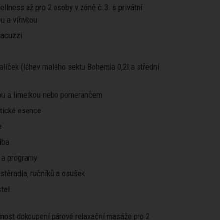
ellness až pro 2 osoby v zóně č.3. s privátní
u a vířivkou
 Jacuzzi
líček (láhev malého sektu Bohemia 0,2l a střední
ou a limetkou nebo pomerančem
atické esence
e
dba
 a programy
stěradla, ručníků a osušek
tel
žnost dokoupení párové relaxační masáže pro 2