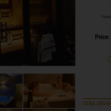
Poukaz
Price:
CENA OBSAH