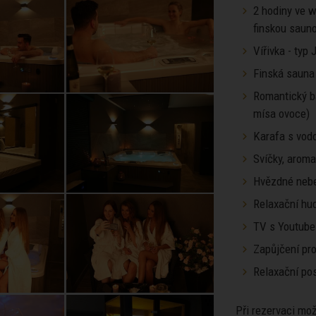
2 hodiny ve w
finskou sauno
Vířivka - typ
Finská sauna
Romantický ba
mísa ovoce)
Karafa s vod
Svíčky, arom
Hvězdné neb
Relaxační hu
TV s Youtube
Zapůjčení pro
Relaxační pos
Při rezervaci mo