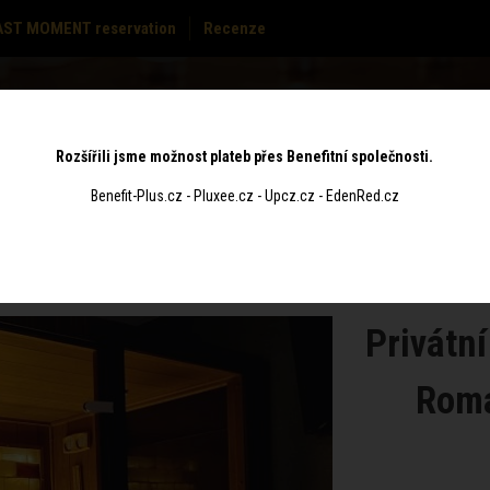
AST MOMENT reservation
Recenze
PRICE
GIFT
S
MASSAGES
CONTACT
LIST
VOUCHERS
Rozšířili jsme možnost plateb přes Benefitní společnosti.
Benefit-Plus.cz - Pluxee.cz - Upcz.cz - EdenRed.cz
Privátní
Roma