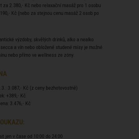
t za 2.380,- Kč nebo relaxační masáž pro 1 osobu
.190,- Kč (nebo za stejnou cenu masáž 2 osob po
ntické výzdoby, skvělých drinků, alko a nealko
rosecca a vín nebo obložené studené mísy je možné
mínu nebo přímo ve wellness ze zóny.
NA
.3.: 3.087,- Kč (z ceny bezhotovostně)
ek: +389,- Kč
ena: 3.476,- Kč
OUKAZU:
it jen v čase od 10:00 do 24:00