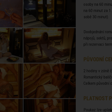
osoby na 60 minu
na 60 minut za 1
sobě 30 minut).
Doobjednání roma
nápojů, sektů, p
při rezervaci ter
PŮVODNÍ CE
2 hodiny v zóně č
Romantický balíč
Celkem původní c
PLATNOST P
Poukaz lze uplatn