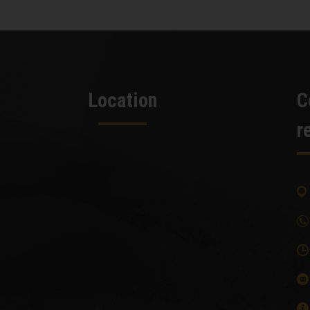
Location
C
r