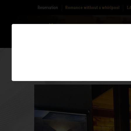
Reservation
Romance without a whirlpool
L
ABOUT
ZONE
US