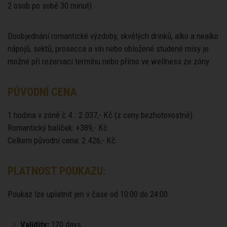
2 osob po sobě 30 minut).
Doobjednání romantické výzdoby, skvělých drinků, alko a nealko
nápojů, sektů, prosecca a vín nebo obložené studené mísy je
možné při rezervaci termínu nebo přímo ve wellness ze zóny.
PŮVODNÍ CENA
1 hodina v zóně č.4.: 2.037,- Kč (z ceny bezhotovostně)
Romantický balíček: +389,- Kč
Celkem původní cena: 2.426,- Kč
PLATNOST POUKAZU:
Poukaz lze uplatnit jen v čase od 10:00 do 24:00
Validity:
120 days