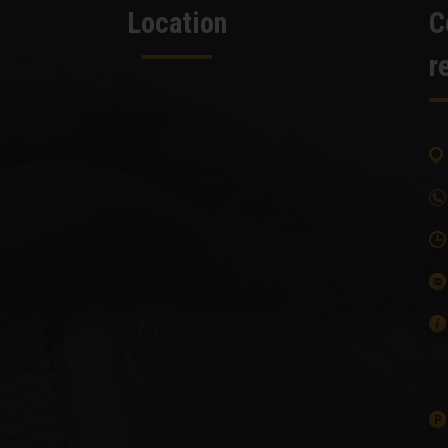
Location
C
r