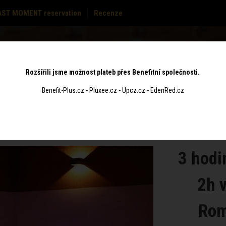
AST MOMENT reservation
Recenze
PRICE
GIFT
S
MASSAGES
CONTACT
LIST
VOUCHERS
Rozšířili jsme možnost plateb přes Benefitní společnosti.
Benefit-Plus.cz - Pluxee.cz - Upcz.cz - EdenRed.cz
3 hodi
2h 
Rom