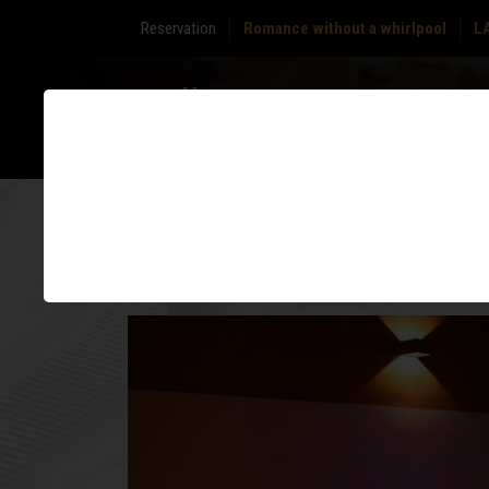
Reservation
Romance without a whirlpool
L
ABOUT
ZONE
US