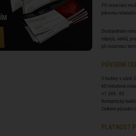
Při rezervaci mo
párovou relaxačn
Doobjednání roma
nápojů, sektů, p
při rezervaci ter
PŮVODNÍ CE
3 hodiny v zóně č
60 minutová rela
+1.249,- Kč
Romantický balíč
Celkem původní c
PLATNOST P