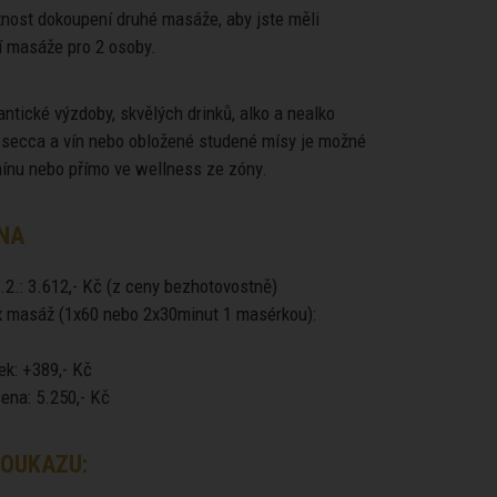
žnost dokoupení druhé masáže, aby jste měli
í masáže pro 2 osoby.
ntické výzdoby, skvělých drinků, alko a nealko
rosecca a vín nebo obložené studené mísy je možné
mínu nebo přímo ve wellness ze zóny.
NA
.2.: 3.612,- Kč (z ceny bezhotovostně)
x masáž (1x60 nebo 2x30minut 1 masérkou):
ek: +389,- Kč
ena: 5.250,- Kč
OUKAZU: