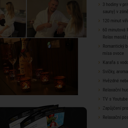
3 hodiny v pr
sauny) v zóně
120 minut víř
60 minutová 
Relax masáž 
Romantický ba
mísa ovoce
Karafa s vod
Svíčky, arom
Hvězdné neb
Relaxační hu
TV s Youtube
Zapůjčení pro
Relaxační pos