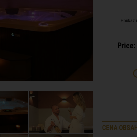
Poukaz m
Price:
CENA OBSAH