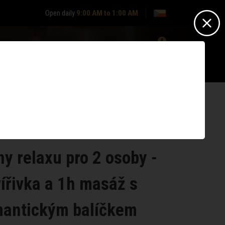
Open daily
9:00 AM to 1:00 AM
0
Nepřihlášen? -
Přihlásit se
Nemáte účet?
Zaregistrujte se
ny relaxu pro 2 osoby -
vířivka a 1h masáž s
antickým balíčkem