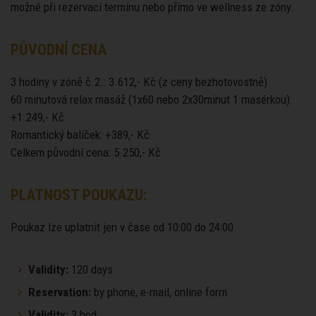
možné při rezervaci termínu nebo přímo ve wellness ze zóny.
PŮVODNÍ CENA
3 hodiny v zóně č.2.: 3.612,- Kč (z ceny bezhotovostně)
60 minutová relax masáž (1x60 nebo 2x30minut 1 masérkou):
+1.249,- Kč
Romantický balíček: +389,- Kč
Celkem původní cena: 5.250,- Kč
PLATNOST POUKAZU:
Poukaz lze uplatnit jen v čase od 10:00 do 24:00
Validity:
120 days
Reservation:
by phone, e-mail, online form
Validity:
3 hod