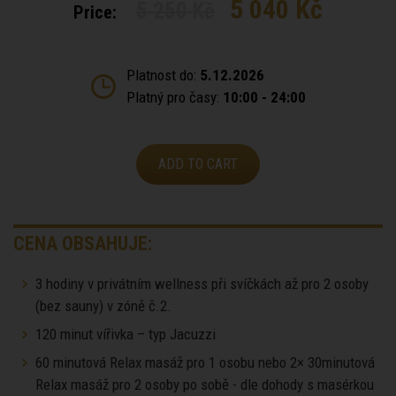
5 040 Kč
5 250 Kč
Price:
Platnost do:
5.12.2026
Platný pro časy:
10:00 - 24:00
ADD TO CART
CENA OBSAHUJE:
3 hodiny v privátním wellness při svíčkách až pro 2 osoby
(bez sauny) v zóně č.2.
120 minut vířivka – typ Jacuzzi
60 minutová Relax masáž pro 1 osobu nebo 2× 30minutová
Relax masáž pro 2 osoby po sobě - dle dohody s masérkou