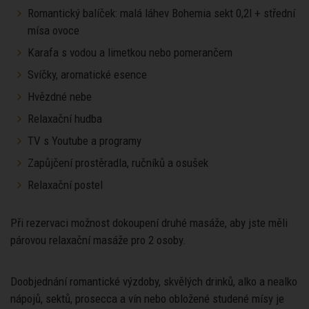
Romantický balíček: malá láhev Bohemia sekt 0,2l + střední
mísa ovoce
Karafa s vodou a limetkou nebo pomerančem
Svíčky, aromatické esence
Hvězdné nebe
Relaxační hudba
TV s Youtube a programy
Zapůjčení prostěradla, ručníků a osušek
Relaxační postel
Při rezervaci možnost dokoupení druhé masáže, aby jste měli
párovou relaxační masáže pro 2 osoby.
Doobjednání romantické výzdoby, skvělých drinků, alko a nealko
nápojů, sektů, prosecca a vín nebo obložené studené mísy je