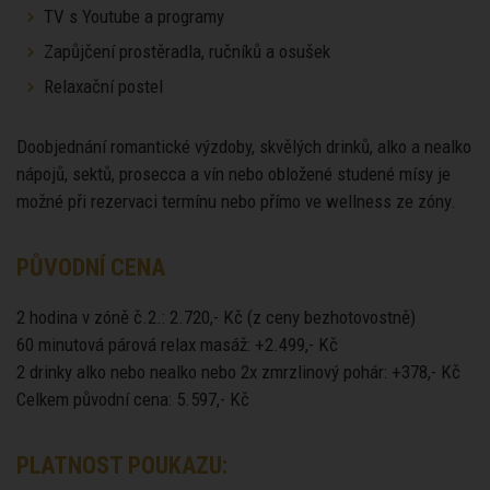
TV s Youtube a programy
Zapůjčení prostěradla, ručníků a osušek
Relaxační postel
Doobjednání romantické výzdoby, skvělých drinků, alko a nealko
nápojů, sektů, prosecca a vín nebo obložené studené mísy je
možné při rezervaci termínu nebo přímo ve wellness ze zóny.
PŮVODNÍ CENA
2 hodina v zóně č.2.: 2.720,- Kč (z ceny bezhotovostně)
60 minutová párová relax masáž: +2.499,- Kč
2 drinky alko nebo nealko nebo 2x zmrzlinový pohár: +378,- Kč
Celkem původní cena: 5.597,- Kč
PLATNOST POUKAZU: