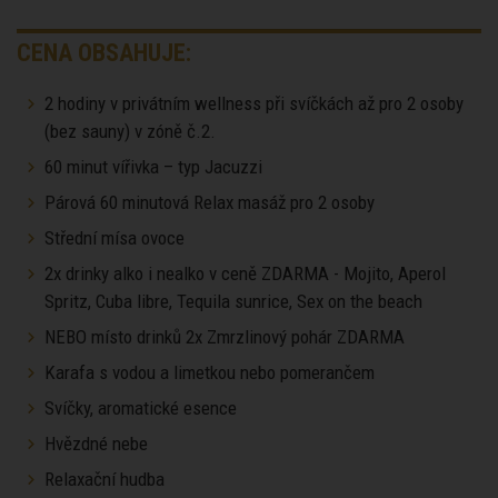
CENA OBSAHUJE:
2 hodiny v privátním wellness při svíčkách až pro 2 osoby
(bez sauny) v zóně č.2.
60 minut vířivka – typ Jacuzzi
Párová 60 minutová Relax masáž pro 2 osoby
Střední mísa ovoce
2x drinky alko i nealko v ceně ZDARMA - Mojito, Aperol
Spritz, Cuba libre, Tequila sunrice, Sex on the beach
NEBO místo drinků 2x Zmrzlinový pohár ZDARMA
Karafa s vodou a limetkou nebo pomerančem
Svíčky, aromatické esence
Hvězdné nebe
Relaxační hudba