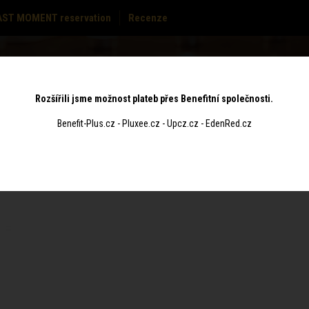
AST MOMENT reservation
Recenze
PRICE
GIFT
S
MASSAGES
CONTACT
LIST
VOUCHERS
Rozšířili jsme možnost plateb přes Benefitní společnosti.
Benefit-Plus.cz - Pluxee.cz - Upcz.cz - EdenRed.cz