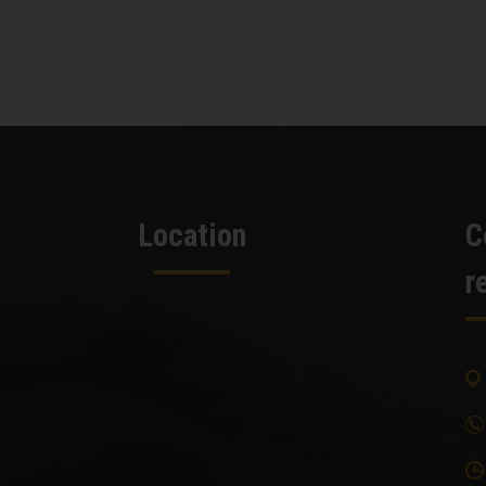
Location
C
r