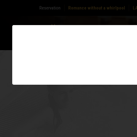
Reservation
Romance without a whirlpool
L
ABOUT
ZONE
US