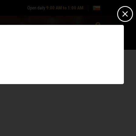
Open daily
9:00 AM to 1:00 AM
0
Nepřihlášen? -
Přihlásit se
Nemáte účet?
Zaregistrujte se